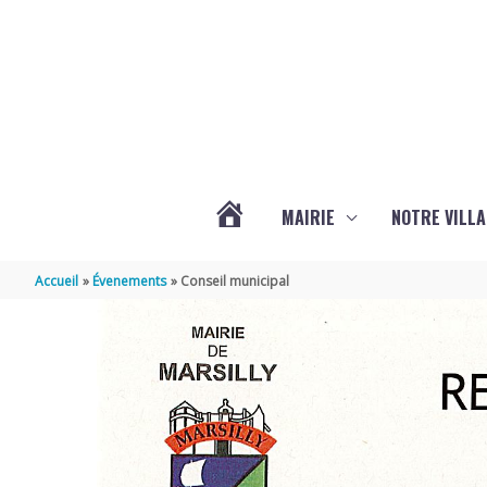
Aller au contenu
Aller au pied de page
MAIRIE
NOTRE VILLA
ACTUALITÉS
Accueil
Évenements
Conseil municipal
DE
MARSILLY