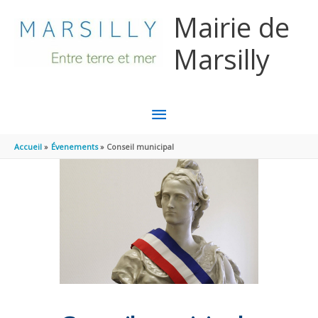
Aller au contenu
Aller au pied de page
Mairie de
Marsilly
MENU
PRINCIPAL
Accueil
Évenements
Conseil municipal