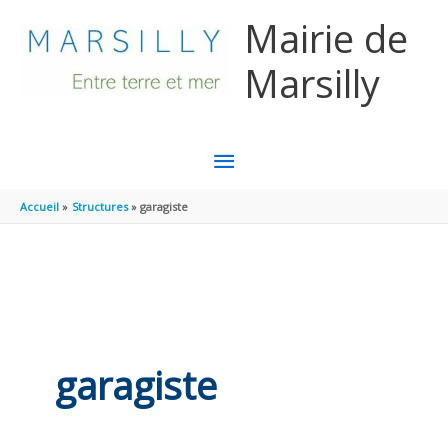
Aller au contenu
Aller au pied de page
Mairie de
Marsilly
MENU
PRINCIPAL
Accueil
Structures
garagiste
garagiste