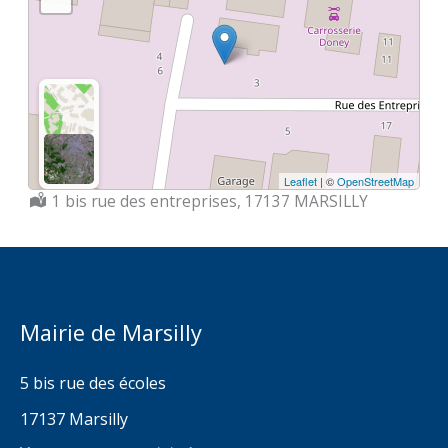
Leaflet
| ©
OpenStreetMap
Localisation :
1 bis rue des entreprises, 17137 MARSILLY
Mairie de Marsilly
5 bis rue des écoles
17137 Marsilly