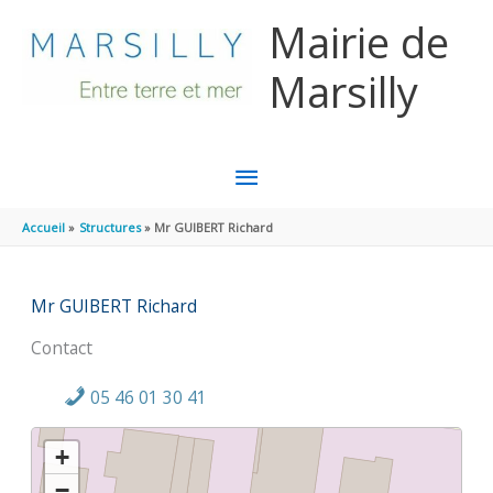
Aller au contenu
Aller au pied de page
Mairie de
Marsilly
MENU
PRINCIPAL
Accueil
Structures
Mr GUIBERT Richard
Mr GUIBERT Richard
Contact
05 46 01 30 41
+
−