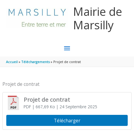
Aller au contenu
Aller au pied de page
Mairie de
Marsilly
MENU
PRINCIPAL
Accueil
Téléchargements
Projet de contrat
Projet de contrat
Projet de contrat
PDF
| 667,69 Ko
| 24 Septembre 2025
Télécharger