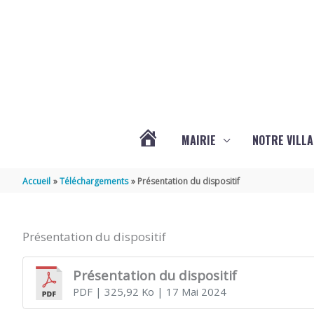
Aller au contenu
Aller au pied de page
MAIRIE
NOTRE VILLA
ACTUALITÉS
Accueil
Téléchargements
Présentation du dispositif
DE
Présentation du dispositif
MARSILLY
Présentation du dispositif
PDF
| 325,92 Ko
| 17 Mai 2024