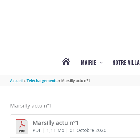
Aller au contenu
Aller au pied de page
MAIRIE
NOTRE VILLA
ACTUALITÉS
Accueil
Téléchargements
Marsilly actu n°1
DE
Marsilly actu n°1
MARSILLY
Marsilly actu n°1
PDF
| 1,11 Mo
| 01 Octobre 2020