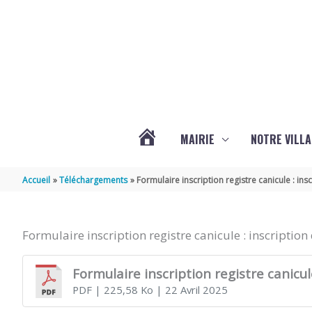
Aller au contenu
Aller au pied de page
MAIRIE
NOTRE VILLA
ACTUALITÉS
Accueil
Téléchargements
Formulaire inscription registre canicule : insc
DE
Formulaire inscription registre canicule : inscription 
MARSILLY
Formulaire inscription registre canicule
PDF
| 225,58 Ko
| 22 Avril 2025