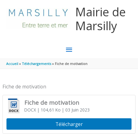
Aller au contenu
Aller au pied de page
Mairie de
Marsilly
MENU
PRINCIPAL
Accueil
Téléchargements
Fiche de motivation
Fiche de motivation
Fiche de motivation
DOCX
| 104,61 Ko
| 03 Juin 2023
Télécharger