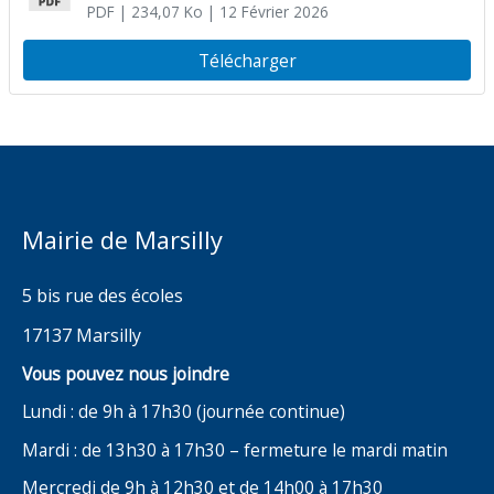
(photocopieur Toshiba E-Studio 3015
PDF
| 234,07 Ko
| 12 Février 2026
AC) suite à la vente aux enchères sur
Télécharger
le site Agorastore
Mairie de Marsilly
5 bis rue des écoles
17137 Marsilly
Vous pouvez nous joindre
Lundi : de 9h à 17h30 (journée continue)
Mardi : de 13h30 à 17h30 – fermeture le mardi matin
Mercredi de 9h à 12h30 et de 14h00 à 17h30