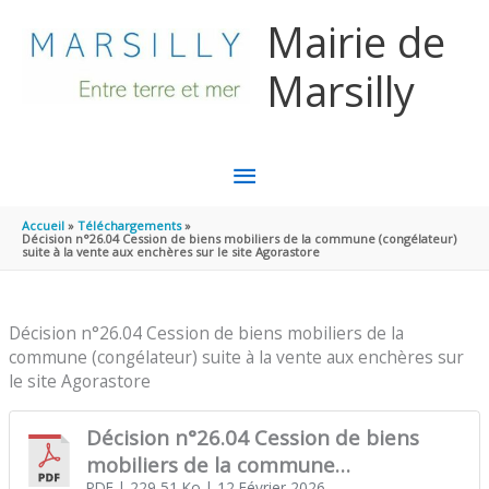
Aller au contenu
Aller au pied de page
Mairie de
Marsilly
MENU
PRINCIPAL
Accueil
Téléchargements
Décision n°26.04 Cession de biens mobiliers de la commune (congélateur)
suite à la vente aux enchères sur le site Agorastore
Décision n°26.04 Cession de biens mobiliers de la
commune (congélateur) suite à la vente aux enchères sur
le site Agorastore
Décision n°26.04 Cession de biens
mobiliers de la commune
PDF
| 229,51 Ko
| 12 Février 2026