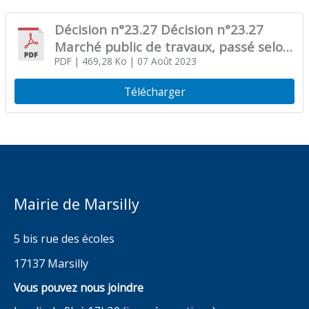
Décision n°23.27 Décision n°23.27
Marché public de travaux, passé selon
la procédure adaptée, pour la
PDF
| 469,28 Ko
| 07 Août 2023
rénovation générale des écoles
Télécharger
maternelle Jean de la Fontaine et
élémentaire Jean Ferrat – Lot n°9
Plomberie, sanitaire, chauffage et
ventilation – Conclusion d’un acte
modificatif n°2
Mairie de Marsilly
5 bis rue des écoles
17137 Marsilly
Vous pouvez nous joindre