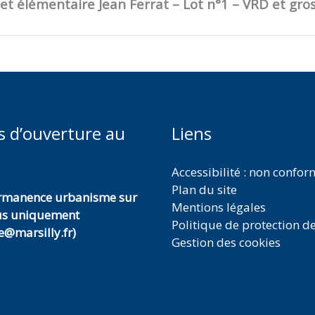
et élémentaire Jean Ferrat – Lot n°1 – VRD et gro
s d’ouverture au
Liens
Accessibilité : non confo
Plan du site
ermanence urbanisme sur
Mentions légales
us uniquement
Politique de protection d
@marsilly.fr)
Gestion des cookies