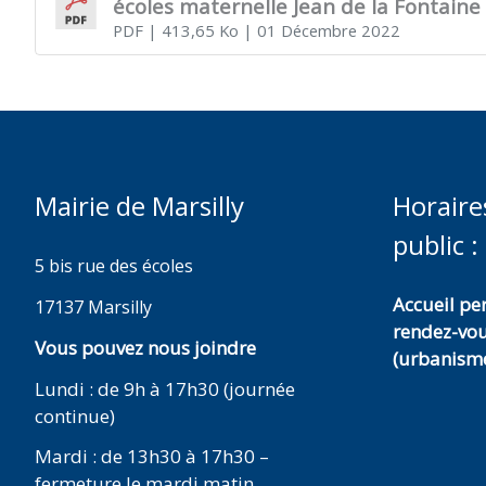
écoles maternelle Jean de la Fontaine 
PDF
| 413,65 Ko
| 01 Décembre 2022
Mairie de Marsilly
Horaire
public :
5 bis rue des écoles
Accueil p
17137 Marsilly
rendez-vo
Vous pouvez nous joindre
(urbanisme
Lundi : de 9h à 17h30 (journée
continue)
Mardi : de 13h30 à 17h30 –
fermeture le mardi matin