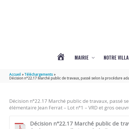
Aller au contenu
Aller au pied de page
MAIRIE
NOTRE VILLA
ACTUALITÉS
Accueil
Téléchargements
Décision n°22.17 Marché public de travaux, passé selon la procédure adap
DE
Décision n°22.17 Marché public de travaux, passé sel
MARSILLY
élémentaire Jean Ferrat – Lot n°1 – VRD et gros oeuvr
Décision n°22.17 Marché public de travaux, passé selon la procédure adaptée, pour la rénovation générale des