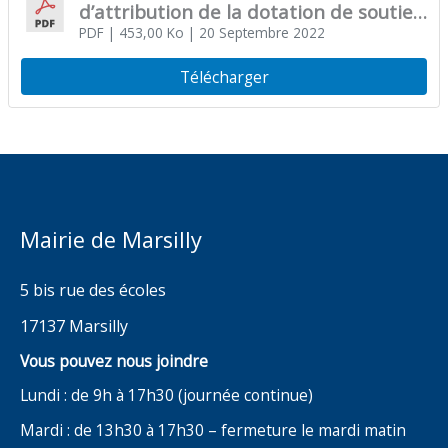
d’attribution de la dotation de soutien
à l’investissement local (DSIL) 2022 –
PDF
| 453,00 Ko
| 20 Septembre 2022
Mise en accessibilité de deux
Télécharger
bâtiments communaux – Rectificatif
plan de financement prévisionnel
Mairie de Marsilly
5 bis rue des écoles
17137 Marsilly
Vous pouvez nous joindre
Lundi : de 9h à 17h30 (journée continue)
Mardi : de 13h30 à 17h30 – fermeture le mardi matin