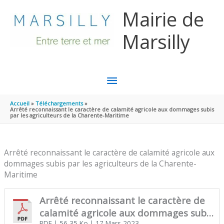
Aller au contenu
Aller au pied de page
Mairie de
Marsilly
MENU
PRINCIPAL
Accueil
Téléchargements
Arrêté reconnaissant le caractère de calamité agricole aux dommages subis
par les agriculteurs de la Charente-Maritime
Arrêté reconnaissant le caractère de calamité agricole aux
dommages subis par les agriculteurs de la Charente-
Maritime
Arrêté reconnaissant le caractère de
calamité agricole aux dommages subis
PDF
| 56,35 Ko
| 17 Mars 2023