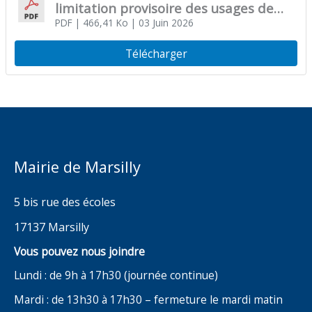
limitation provisoire des usages de
l’eau dans le département de la
PDF
| 466,41 Ko
| 03 Juin 2026
Charente-Maritime sur le territoire de
Télécharger
l’OUGC Etablissement Public du
Marais Poitevin
Mairie de Marsilly
5 bis rue des écoles
17137 Marsilly
Vous pouvez nous joindre
Lundi : de 9h à 17h30 (journée continue)
Mardi : de 13h30 à 17h30 – fermeture le mardi matin