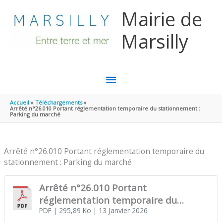
Aller au contenu
Aller au pied de page
Mairie de
Marsilly
MENU
PRINCIPAL
Accueil
Téléchargements
Arrêté n°26.010 Portant réglementation temporaire du stationnement :
Parking du marché
Arrêté n°26.010 Portant réglementation temporaire du
stationnement : Parking du marché
Arrêté n°26.010 Portant
réglementation temporaire du
stationnement : Parking du marché
PDF
| 295,89 Ko
| 13 Janvier 2026