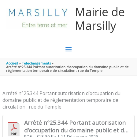
Aller au contenu
Aller au pied de page
Mairie de
Marsilly
MENU
PRINCIPAL
Accueil
Téléchargements
Arrêté n°25.344 Portant autorisation d’occupation du domaine public et de
réglementation temporaire de circulation : rue du Temple
Arrêté n°25.344 Portant autorisation d’occupation du
domaine public et de réglementation temporaire de
circulation : rue du Temple
Arrêté n°25.344 Portant autorisation
d’occupation du domaine public et de
PDF
| 318,30 Ko
| 11 Décembre 2025