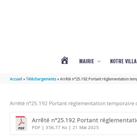
Aller au contenu
Aller au pied de page
MAIRIE
NOTRE VILLA
ACTUALITÉS
Accueil
Téléchargements
Arrêté n°25.192 Portant réglementation temp
DE
Arrêté n°25.192 Portant réglementation temporaire d
MARSILLY
Arrêté n°25.192 Portant réglementatio
PDF
| 356,77 Ko
| 21 Mai 2025