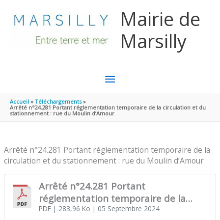
Aller au contenu
Aller au pied de page
Mairie de
Marsilly
MENU
PRINCIPAL
Accueil
Téléchargements
Arrêté n°24.281 Portant réglementation temporaire de la circulation et du
stationnement : rue du Moulin d’Amour
Arrêté n°24.281 Portant réglementation temporaire de la
circulation et du stationnement : rue du Moulin d’Amour
Arrêté n°24.281 Portant
réglementation temporaire de la
circulation et du stationnement : rue
PDF
| 283,96 Ko
| 05 Septembre 2024