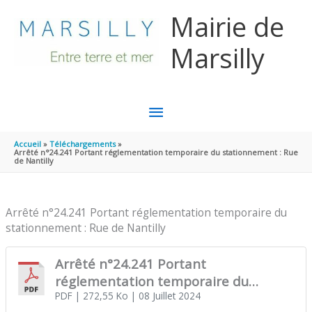
Aller au contenu
Aller au pied de page
Mairie de
Marsilly
MENU
PRINCIPAL
Accueil
Téléchargements
Arrêté n°24.241 Portant réglementation temporaire du stationnement : Rue
de Nantilly
Arrêté n°24.241 Portant réglementation temporaire du
stationnement : Rue de Nantilly
Arrêté n°24.241 Portant
réglementation temporaire du
stationnement : Rue de Nantilly
PDF
| 272,55 Ko
| 08 Juillet 2024