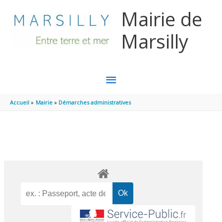
Aller au contenu
Aller au pied de page
Mairie de
Marsilly
MENU
PRINCIPAL
Accueil
Mairie
Démarches administratives