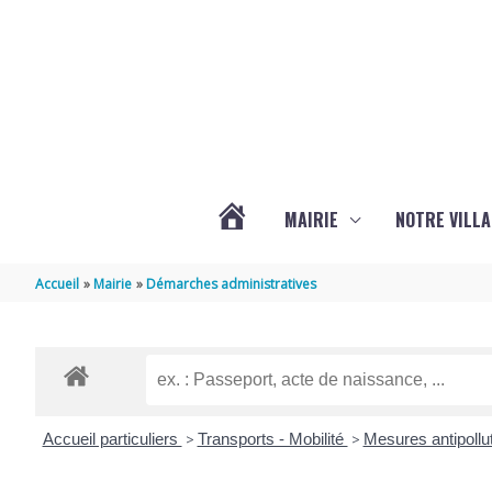
Aller au contenu
Aller au pied de page
MAIRIE
NOTRE VILLA
ACTUALITÉS
Accueil
Mairie
Démarches administratives
DE
MARSILLY
Accueil particuliers
>
Transports - Mobilité
>
Mesures antipollu