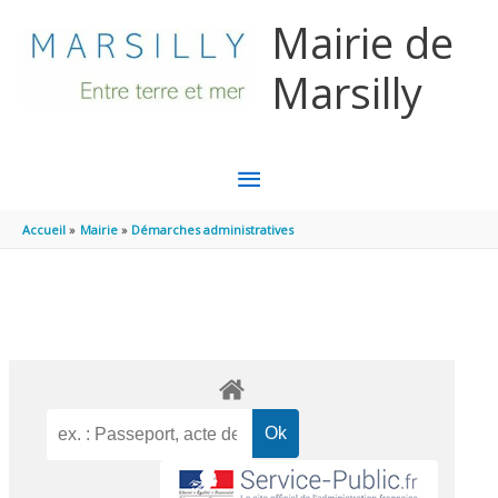
Aller au contenu
Aller au pied de page
Mairie de
Marsilly
MENU
PRINCIPAL
Accueil
Mairie
Démarches administratives