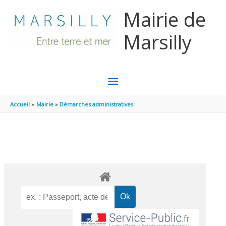
Aller au contenu
Aller au pied de page
Mairie de
Marsilly
MENU
PRINCIPAL
Accueil
Mairie
Démarches administratives