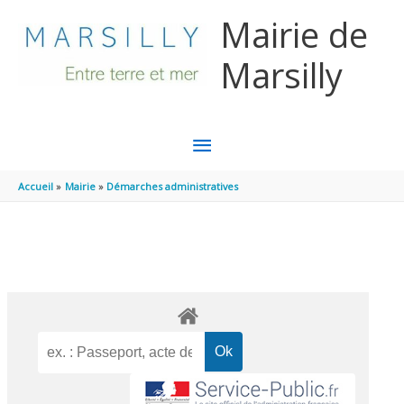
Aller au contenu
Aller au pied de page
Mairie de
Marsilly
MENU
PRINCIPAL
Accueil
Mairie
Démarches administratives