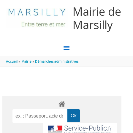
Aller au contenu
Aller au pied de page
Mairie de
Marsilly
MENU
PRINCIPAL
Accueil
Mairie
Démarches administratives