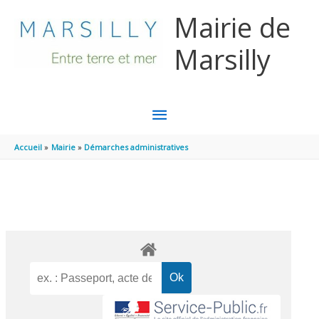
Aller au contenu
Aller au pied de page
Mairie de
Marsilly
MENU
PRINCIPAL
Accueil
Mairie
Démarches administratives