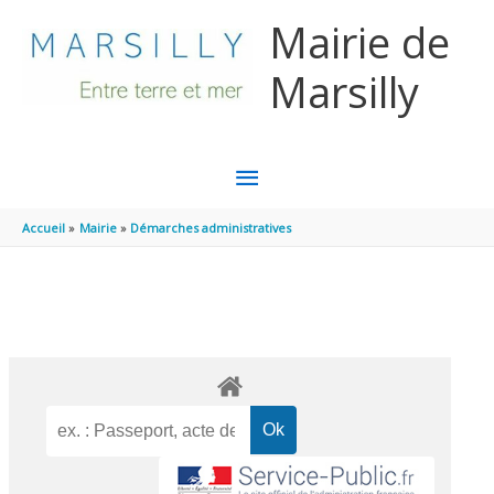
Aller au contenu
Aller au pied de page
Mairie de
Marsilly
MENU
PRINCIPAL
Accueil
Mairie
Démarches administratives