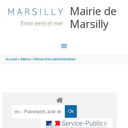
Aller au contenu
Aller au pied de page
Mairie de
Marsilly
MENU
PRINCIPAL
Accueil
Mairie
Démarches administratives