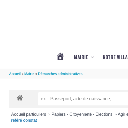
Aller au contenu
Aller au pied de page
MAIRIE
NOTRE VILLA
ACTUALITÉS
Accueil
Mairie
Démarches administratives
DE
MARSILLY
Accueil particuliers
>
Papiers - Citoyenneté - Élections
>
Agir 
référé constat