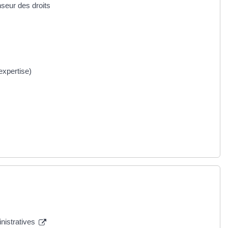
nseur des droits
 expertise)
inistratives