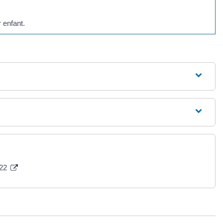
r enfant.
022