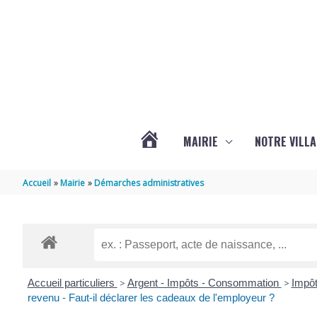
Aller au contenu
Aller au pied de page
MAIRIE
NOTRE VILLA
ACTUALITÉS
Accueil
Mairie
Démarches administratives
DE
MARSILLY
Accueil particuliers
>
Argent - Impôts - Consommation
>
Impôt
revenu - Faut-il déclarer les cadeaux de l'employeur ?