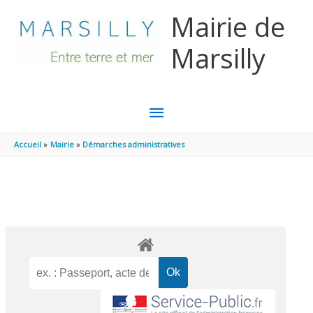
Aller au contenu
Aller au pied de page
Mairie de
Marsilly
MENU
PRINCIPAL
Accueil
Mairie
Démarches administratives