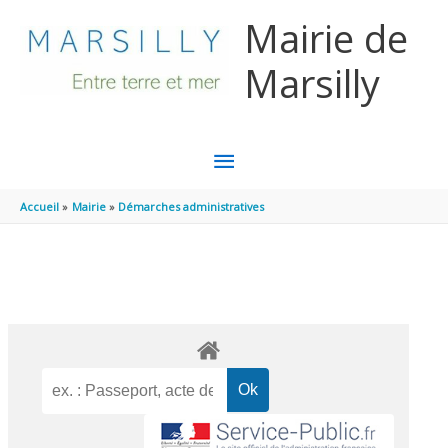
Aller au contenu
Aller au pied de page
Mairie de
Marsilly
MENU
PRINCIPAL
Accueil
Mairie
Démarches administratives