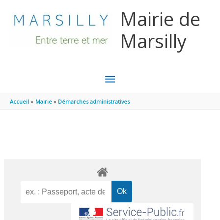
Aller au contenu
Aller au pied de page
Mairie de
Marsilly
MENU
PRINCIPAL
Accueil
Mairie
Démarches administratives