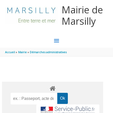
Aller au contenu
Aller au pied de page
Mairie de
Marsilly
MENU
PRINCIPAL
Accueil
Mairie
Démarches administratives