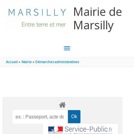
Aller au contenu
Aller au pied de page
Mairie de
Marsilly
MENU
PRINCIPAL
Accueil
Mairie
Démarches administratives