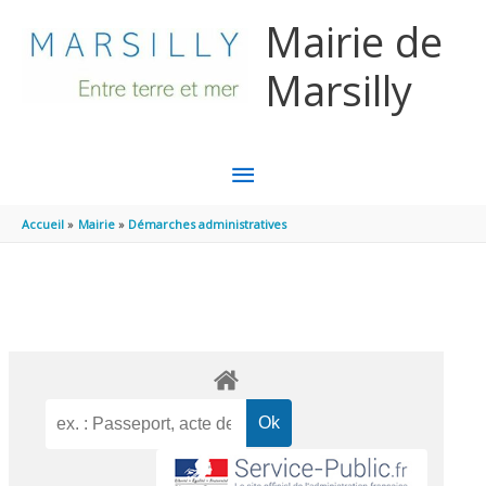
Aller au contenu
Aller au pied de page
Mairie de
Marsilly
MENU
PRINCIPAL
Accueil
Mairie
Démarches administratives