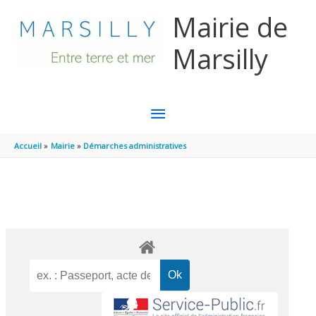
Aller au contenu
Aller au pied de page
Mairie de
Marsilly
MENU
PRINCIPAL
Accueil
Mairie
Démarches administratives