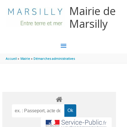
Aller au contenu
Aller au pied de page
Mairie de
Marsilly
MENU
PRINCIPAL
Accueil
Mairie
Démarches administratives