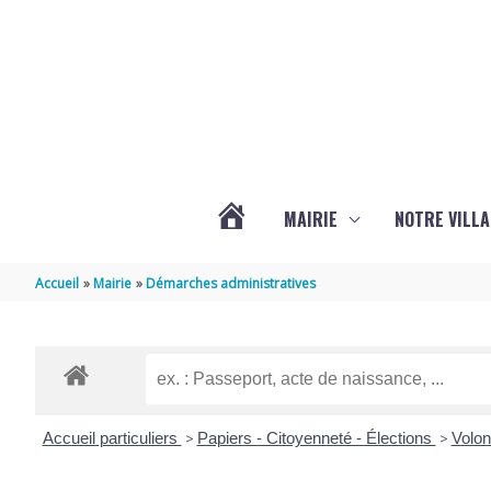
Aller au contenu
Aller au pied de page
MAIRIE
NOTRE VILLA
ACTUALITÉS
Accueil
Mairie
Démarches administratives
DE
MARSILLY
Accueil particuliers
>
Papiers - Citoyenneté - Élections
>
Volon