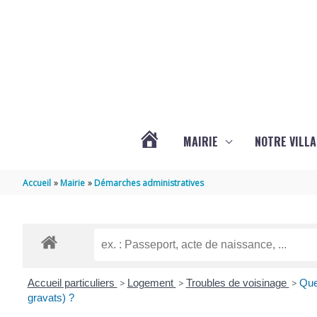
Aller au contenu
Aller au pied de page
MAIRIE
NOTRE VILLA
ACTUALITÉS
Accueil
Mairie
Démarches administratives
DE
MARSILLY
Accueil particuliers
>
Logement
>
Troubles de voisinage
>
Que
gravats) ?