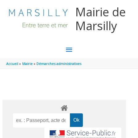
Aller au contenu
Aller au pied de page
Mairie de
Marsilly
MENU
PRINCIPAL
Accueil
Mairie
Démarches administratives