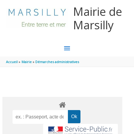
Aller au contenu
Aller au pied de page
Mairie de
Marsilly
MENU
PRINCIPAL
Accueil
Mairie
Démarches administratives