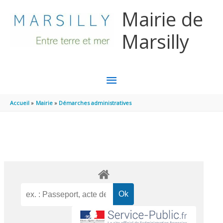
Aller au contenu
Aller au pied de page
Mairie de
Marsilly
MENU
PRINCIPAL
Accueil
Mairie
Démarches administratives