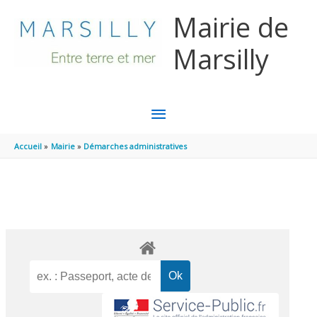
Aller au contenu
Aller au pied de page
Mairie de
Marsilly
MENU
PRINCIPAL
Accueil
Mairie
Démarches administratives