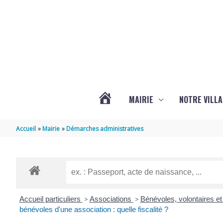
Aller au contenu
Aller au pied de page
MAIRIE
NOTRE VILLA
ACTUALITÉS
Accueil
Mairie
Démarches administratives
DE
MARSILLY
Accueil particuliers
>
Associations
>
Bénévoles, volontaires et
bénévoles d'une association : quelle fiscalité ?