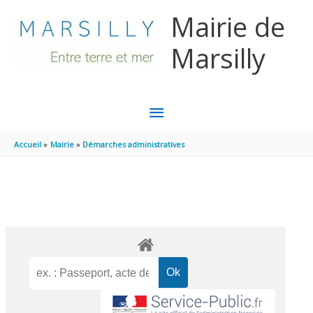
Aller au contenu
Aller au pied de page
Mairie de
Marsilly
MENU
PRINCIPAL
Accueil
Mairie
Démarches administratives