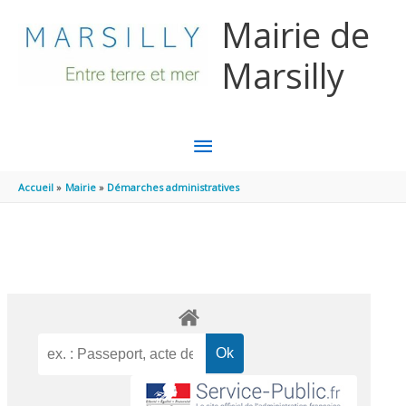
Aller au contenu
Aller au pied de page
Mairie de
Marsilly
MENU
PRINCIPAL
Accueil
Mairie
Démarches administratives