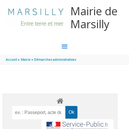
Aller au contenu
Aller au pied de page
Mairie de
Marsilly
MENU
PRINCIPAL
Accueil
Mairie
Démarches administratives